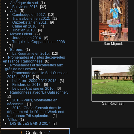
Amérique du sud
1
Bolivie en 2016
32
Asie
5
Cambodge en 2017.
12
Transsibérien en 2012.
12
Ouzbekistan en 2011.
9
Chine en 2010.
4
Tibet en 2010.
4
Moyen Orient.
2
Jordanie en 2014.
8
Turquie : la Cappadoce en 2008.
San Miguel.
3
Europe.
1
La Roumanie en 2015.
12
Promenades et visites découvertes
en France. Randonnées
6
Promenades et découvertes aux
grés de nos envies.
4
Promenade dans le Sud-Ouest en
2013 ett 2016.
16
Lubéron - 2009-2012-2015.
3
Finistère en 2013.
6
Le pays Cathare en 2010.
6
Randonnées avec "La Galissonne".
2
2018 - Paris, Montmartre en
San Raphaël.
décembre.
1
2018 - Chatel Censoir dans le
département de l'Yonne. Week-end
randonnéé 7/9 septembre.
2
Villes
1
DIGNE LES BAINS 2017
3
Contacter