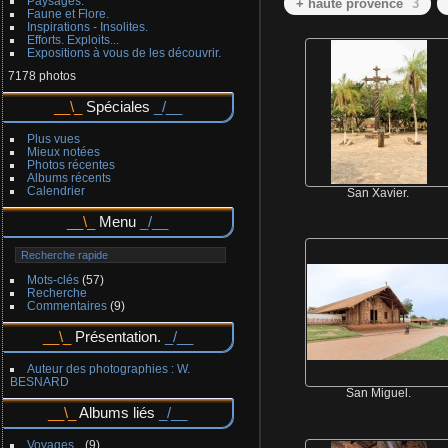
Paysages.
+ haute provence
3
Faune et Flore.
Inspirations - Insolites.
Efforts. Exploits...
Expositions à vous de les découvrir.
7178 photos
Spéciales
Plus vues
Mieux notées
Photos récentes
Albums récents
Calendrier
San Xavier.
Menu
Mots-clés
(57)
Recherche
Commentaires
(9)
Présentation.
Auteur des photographies : W.
BESNARD
San Miguel.
Albums liés
Voyages.
9