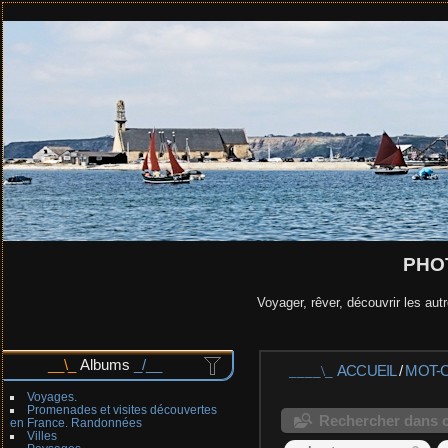
PHO
Voyager, rêver, découvrir les autr
Albums
ACCUEIL
/
MOT-
Voyages.
Promenades et visites découvertes
Rechercher dans c
en France. Randonnées
Villes