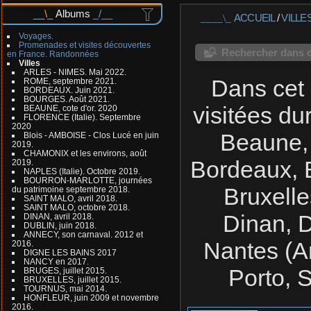
Albums
ACCUEIL
/
VILLE
Voyages.
Promenades et visites découvertes
Rechercher dans c
en France. Randonnées
Villes
ARLES - NIMES. Mai 2022.
Dans cet 
ROME, septembre 2021.
BORDEAUX. Juin 2021.
BOURGES. Août 2021.
visitées du
BEAUNE, cote d'or. 2020
FLORENCE (Italie). Septembre
2020
Beaune, 
Blois - AMBOISE - Clos Lucé en juin
2019.
CHAMONIX et les environs, août
Bordeaux, 
2019.
NAPLES (Italie). Octobre 2019.
BOURRON-MARLOTTE, journées
Bruxell
du patrimoine septembre 2018.
SAINT MALO, avril 2018.
SAINT MALO, octobre 2018.
Dinan, D
DINAN, avril 2018.
DUBLIN, juin 2018.
ANNECY, son carnaval. 2012 et
Nantes (A
2016.
DIGNE LES BAINS 2017
NANCY en 2017.
Porto, 
BRUGES, juillet 2015.
BRUXELLES, juillet 2015.
TOURNUS, mai 2014.
HONFLEUR, juin 2009 et novembre
2016.