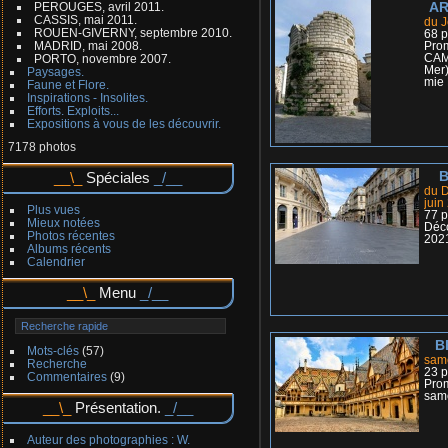
AR
PEROUGES, avril 2011.
CASSIS, mai 2011.
du J
ROUEN-GIVERNY, septembre 2010.
68 p
MADRID, mai 2008.
Pro
CAM
PORTO, novembre 2007.
Mer)
Paysages.
mie 
Faune et Flore.
Inspirations - Insolites.
Efforts. Exploits...
Expositions à vous de les découvrir.
7178 photos
B
Spéciales
du 
juin
Plus vues
77 p
Mieux notées
Déco
Photos récentes
202
Albums récents
Calendrier
Menu
B
Mots-clés
(57)
same
Recherche
23 p
Commentaires
(9)
Pro
same
Présentation.
Auteur des photographies : W.