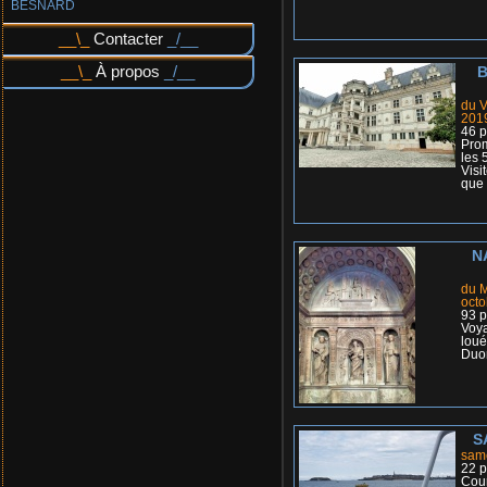
BESNARD
Contacter
À propos
B
du V
201
46 p
Pro
les 
Visi
que 
N
du M
octo
93 p
Voya
loué
Duo
S
same
22 p
Cour