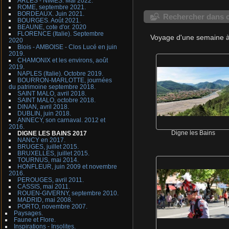
ARLES - NIMES. Mai 2022.
ROME, septembre 2021.
BORDEAUX. Juin 2021.
Rechercher dans c
BOURGES. Août 2021.
BEAUNE, cote d'or. 2020
FLORENCE (Italie). Septembre
Voyage d'une semaine à 
2020
Blois - AMBOISE - Clos Lucé en juin
2019.
CHAMONIX et les environs, août
2019.
NAPLES (Italie). Octobre 2019.
BOURRON-MARLOTTE, journées
du patrimoine septembre 2018.
SAINT MALO, avril 2018.
SAINT MALO, octobre 2018.
DINAN, avril 2018.
DUBLIN, juin 2018.
ANNECY, son carnaval. 2012 et
2016.
DIGNE LES BAINS 2017
Digne les Bains
NANCY en 2017.
BRUGES, juillet 2015.
BRUXELLES, juillet 2015.
TOURNUS, mai 2014.
HONFLEUR, juin 2009 et novembre
2016.
PEROUGES, avril 2011.
CASSIS, mai 2011.
ROUEN-GIVERNY, septembre 2010.
MADRID, mai 2008.
PORTO, novembre 2007.
Paysages.
Faune et Flore.
Inspirations - Insolites.