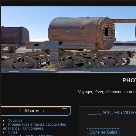
PHO
Voyager, rêver, découvrir les autr
Albums
ACCUEIL
/
VILLE
Voyages.
Promenades et visites découvertes
en France. Randonnées
Digne les Bains
Villes