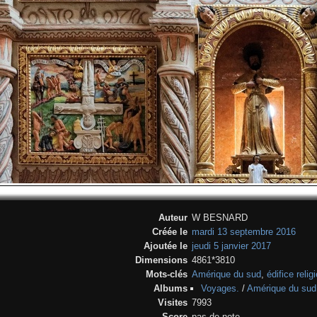
Auteur
W BESNARD
Créée le
mardi 13 septembre 2016
Ajoutée le
jeudi 5 janvier 2017
Dimensions
4861*3810
Mots-clés
Amérique du sud
,
édifice relig
Albums
Voyages.
/
Amérique du sud
Visites
7993
Score
pas de note