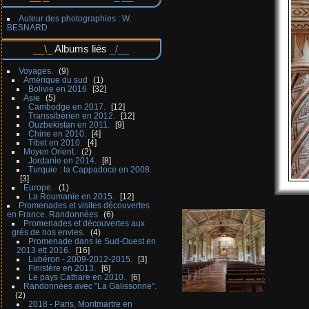
Auteur des photographies : W.
BESNARD
Albums liés
Voyages.
9
Amérique du sud
1
Bolivie en 2016
32
Asie
5
Cambodge en 2017.
12
Transsibérien en 2012.
12
Ouzbekistan en 2011.
9
Chine en 2010.
4
Tibet en 2010.
4
Moyen Orient.
2
Jordanie en 2014.
8
Turquie : la Cappadoce en 2008.
3
Europe.
1
La Roumanie en 2015.
12
Promenades et visites découvertes
en France. Randonnées
6
Promenades et découvertes aux
grés de nos envies.
4
Promenade dans le Sud-Ouest en
2013 ett 2016.
16
Lubéron - 2009-2012-2015.
3
Finistère en 2013.
6
Le pays Cathare en 2010.
6
Randonnées avec "La Galissonne".
2
2018 - Paris, Montmartre en