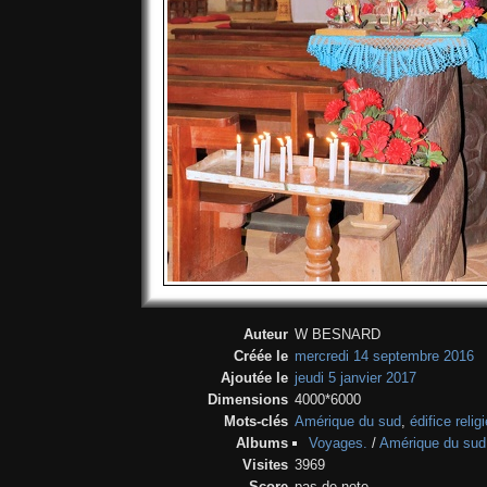
Auteur
W BESNARD
Créée le
mercredi 14 septembre 2016
Ajoutée le
jeudi 5 janvier 2017
Dimensions
4000*6000
Mots-clés
Amérique du sud
,
édifice relig
Albums
Voyages.
/
Amérique du sud
Visites
3969
Score
pas de note