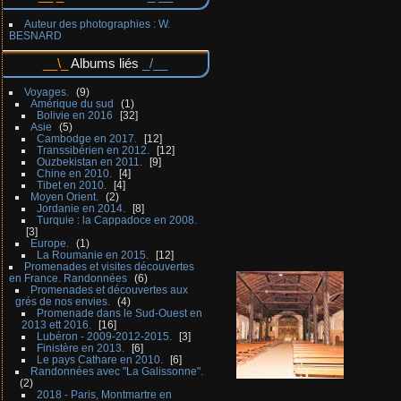
Auteur des photographies : W.
BESNARD
Albums liés
Voyages.
9
Amérique du sud
1
Bolivie en 2016
32
Asie
5
Cambodge en 2017.
12
Transsibérien en 2012.
12
Ouzbekistan en 2011.
9
Chine en 2010.
4
Tibet en 2010.
4
Moyen Orient.
2
Jordanie en 2014.
8
Turquie : la Cappadoce en 2008.
3
Europe.
1
La Roumanie en 2015.
12
Promenades et visites découvertes
en France. Randonnées
6
Promenades et découvertes aux
grés de nos envies.
4
Promenade dans le Sud-Ouest en
2013 ett 2016.
16
Lubéron - 2009-2012-2015.
3
Finistère en 2013.
6
Le pays Cathare en 2010.
6
Randonnées avec "La Galissonne".
2
2018 - Paris, Montmartre en