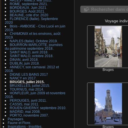
ARLES - NIMES. Mai 2022.
ROME, septembre 2021.
BORDEAUX. Juin 2021.
Rechercher dans c
BOURGES. Août 2021.
BEAUNE, cote d'or. 2020
FLORENCE (Italie). Septembre
Voyage indiv
2020
Blois - AMBOISE - Clos Lucé en juin
2019.
CHAMONIX et les environs, août
2019.
NAPLES (Italie). Octobre 2019.
BOURRON-MARLOTTE, journées
du patrimoine septembre 2018.
SAINT MALO, avril 2018.
SAINT MALO, octobre 2018.
DINAN, avril 2018.
DUBLIN, juin 2018.
ANNECY, son carnaval. 2012 et
Bruges
2016.
DIGNE LES BAINS 2017
NANCY en 2017.
BRUGES, juillet 2015.
BRUXELLES, juillet 2015.
TOURNUS, mai 2014.
HONFLEUR, juin 2009 et novembre
2016.
PEROUGES, avril 2011.
CASSIS, mai 2011.
ROUEN-GIVERNY, septembre 2010.
MADRID, mai 2008.
PORTO, novembre 2007.
Paysages.
Faune et Flore.
Inspirations - Insolites.
Bruges