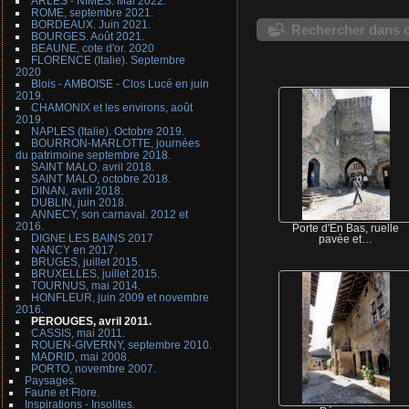
ARLES - NIMES. Mai 2022.
ROME, septembre 2021.
BORDEAUX. Juin 2021.
Rechercher dans c
BOURGES. Août 2021.
BEAUNE, cote d'or. 2020
FLORENCE (Italie). Septembre
2020
Blois - AMBOISE - Clos Lucé en juin
2019.
CHAMONIX et les environs, août
2019.
NAPLES (Italie). Octobre 2019.
BOURRON-MARLOTTE, journées
du patrimoine septembre 2018.
SAINT MALO, avril 2018.
SAINT MALO, octobre 2018.
DINAN, avril 2018.
DUBLIN, juin 2018.
ANNECY, son carnaval. 2012 et
2016.
Porte d'En Bas, ruelle
DIGNE LES BAINS 2017
pavée et…
NANCY en 2017.
BRUGES, juillet 2015.
BRUXELLES, juillet 2015.
TOURNUS, mai 2014.
HONFLEUR, juin 2009 et novembre
2016.
PEROUGES, avril 2011.
CASSIS, mai 2011.
ROUEN-GIVERNY, septembre 2010.
MADRID, mai 2008.
PORTO, novembre 2007.
Paysages.
Faune et Flore.
Inspirations - Insolites.