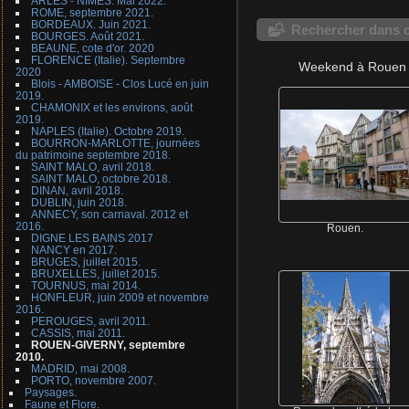
ARLES - NIMES. Mai 2022.
ROME, septembre 2021.
BORDEAUX. Juin 2021.
Rechercher dans c
BOURGES. Août 2021.
BEAUNE, cote d'or. 2020
FLORENCE (Italie). Septembre
Weekend à Rouen 
2020
Blois - AMBOISE - Clos Lucé en juin
2019.
CHAMONIX et les environs, août
2019.
NAPLES (Italie). Octobre 2019.
BOURRON-MARLOTTE, journées
du patrimoine septembre 2018.
SAINT MALO, avril 2018.
SAINT MALO, octobre 2018.
DINAN, avril 2018.
DUBLIN, juin 2018.
ANNECY, son carnaval. 2012 et
2016.
Rouen.
DIGNE LES BAINS 2017
NANCY en 2017.
BRUGES, juillet 2015.
BRUXELLES, juillet 2015.
TOURNUS, mai 2014.
HONFLEUR, juin 2009 et novembre
2016.
PEROUGES, avril 2011.
CASSIS, mai 2011.
ROUEN-GIVERNY, septembre
2010.
MADRID, mai 2008.
PORTO, novembre 2007.
Paysages.
Faune et Flore.