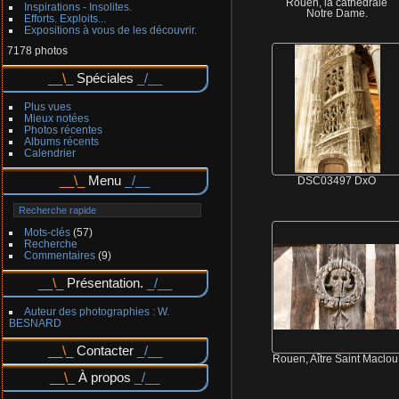
Rouen, la cathédrale
Inspirations - Insolites.
Notre Dame.
Efforts. Exploits...
Expositions à vous de les découvrir.
7178 photos
Spéciales
Plus vues
Mieux notées
Photos récentes
Albums récents
Calendrier
Menu
DSC03497 DxO
Mots-clés
(57)
Recherche
Commentaires
(9)
Présentation.
Auteur des photographies : W.
BESNARD
Contacter
Rouen, Aître Saint Maclou
À propos