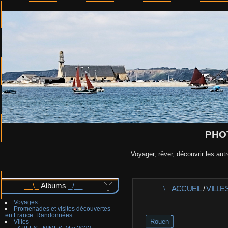
PHO
Voyager, rêver, découvrir les autr
Albums
ACCUEIL
/
VILLE
Voyages.
Promenades et visites découvertes
en France. Randonnées
Rouen
Villes