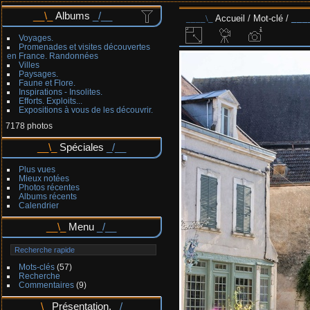
Albums
Accueil
/
Mot-clé
/
Voyages.
Promenades et visites découvertes
en France. Randonnées
Villes
Paysages.
Faune et Flore.
Inspirations - Insolites.
Efforts. Exploits...
Expositions à vous de les découvrir.
7178 photos
Spéciales
Plus vues
Mieux notées
Photos récentes
Albums récents
Calendrier
Menu
Mots-clés
(57)
Recherche
Commentaires
(9)
Présentation.