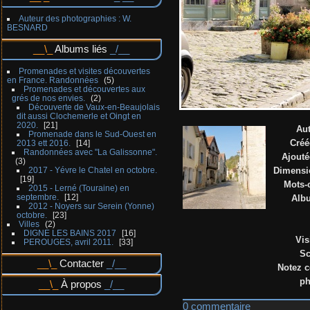
Auteur des photographies : W.
BESNARD
Albums liés
Promenades et visites découvertes
en France. Randonnées
5
Promenades et découvertes aux
grés de nos envies.
2
Découverte de Vaux-en-Beaujolais
dit aussi Clochemerle et Oingt en
2020.
21
Au
Promenade dans le Sud-Ouest en
Créé
2013 ett 2016.
14
Randonnées avec "La Galissonne".
Ajouté
3
2017 - Yévre le Chatel en octobre.
Dimensi
19
Mots-
2015 - Lerné (Touraine) en
septembre.
12
Alb
2012 - Noyers sur Serein (Yonne)
octobre.
23
Villes
2
DIGNE LES BAINS 2017
16
Vis
PEROUGES, avril 2011.
33
Sc
Contacter
Notez c
ph
À propos
0 commentaire