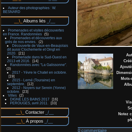
Auteur des photographies : W.
BESNARD
Albums liés
Promenades et visites découvertes
en France. Randonnées
5
Promenades et découvertes aux
grés de nos envies.
2
Découverte de Vaux-en-Beaujolais
dit aussi Clochemerle et Oingt en
2020.
21
Au
Promenade dans le Sud-Ouest en
Créé
2013 ett 2016.
14
Randonnées avec "La Galissonne".
Ajouté
3
2017 - Yévre le Chatel en octobre.
Dimensi
19
Mots-
2015 - Lerné (Touraine) en
septembre.
12
Alb
2012 - Noyers sur Serein (Yonne)
octobre.
23
Villes
2
DIGNE LES BAINS 2017
16
Vis
PEROUGES, avril 2011.
33
Sc
Contacter
Notez c
ph
À propos
0 commentaire