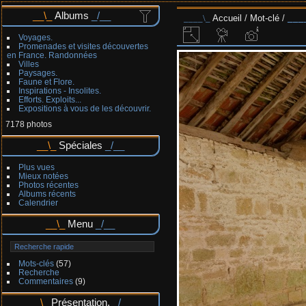
Albums
Accueil
/
Mot-clé
/
Voyages.
Promenades et visites découvertes
en France. Randonnées
Villes
Paysages.
Faune et Flore.
Inspirations - Insolites.
Efforts. Exploits...
Expositions à vous de les découvrir.
7178 photos
Spéciales
Plus vues
Mieux notées
Photos récentes
Albums récents
Calendrier
Menu
Mots-clés
(57)
Recherche
Commentaires
(9)
Présentation.