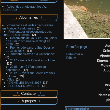
Auteur des photographies : W.
BESNARD
Albums liés
Promenades et visites découvertes
en France. Randonnées
5
Promenades et découvertes aux
grés de nos envies.
2
Découverte de Vaux-en-Beaujolais
dit aussi Clochemerle et Oingt en
2020.
21
Au
Première page
Promenade dans le Sud-Ouest en
Créé
2013 ett 2016.
14
Randonnées avec "La Galissonne".
Retourner à
Ajouté
3
l'album
2017 - Yévre le Chatel en octobre.
Dimensi
19
Mots-
2015 - Lerné (Touraine) en
septembre.
12
Alb
2012 - Noyers sur Serein (Yonne)
octobre.
23
Villes
2
DIGNE LES BAINS 2017
16
Vis
PEROUGES, avril 2011.
33
Sc
Contacter
Notez c
ph
À propos
0 commentaire