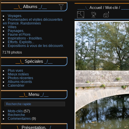
Albums
Accueil
/
Mot-clé
/
Voyages.
Promenades et visites découvertes
en France. Randonnées
Villes
Paysages.
Faune et Flore.
Inspirations - Insolites.
Efforts. Exploits...
Expositions à vous de les découvrir.
7178 photos
Spéciales
Plus vues
Mieux notées
Photos récentes
Albums récents
Calendrier
Menu
Mots-clés
(57)
Recherche
Commentaires
(9)
Présentation.