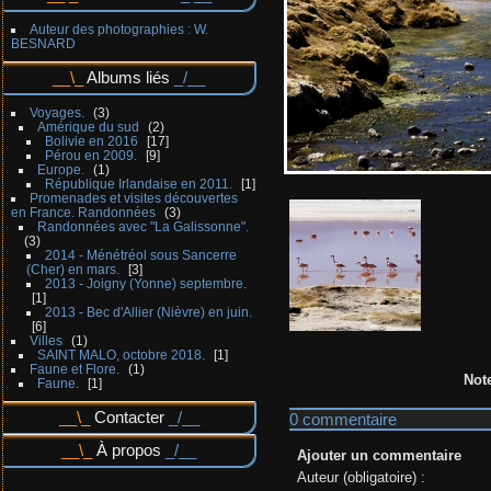
Auteur des photographies : W.
BESNARD
Albums liés
Voyages.
3
Amérique du sud
2
Bolivie en 2016
17
Pérou en 2009.
9
Europe.
1
République Irlandaise en 2011.
1
Promenades et visites découvertes
en France. Randonnées
3
Randonnées avec "La Galissonne".
3
2014 - Ménétréol sous Sancerre
(Cher) en mars.
3
2013 - Joigny (Yonne) septembre.
1
2013 - Bec d'Allier (Nièvre) en juin.
6
Villes
1
SAINT MALO, octobre 2018.
1
Faune et Flore.
1
Not
Faune.
1
Contacter
0 commentaire
À propos
Ajouter un commentaire
Auteur (obligatoire) :