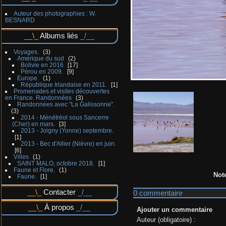
Auteur des photographies : W.
BESNARD
Albums liés
Voyages.
3
Amérique du sud
2
Bolivie en 2016
17
Pérou en 2009.
9
Europe.
1
République Irlandaise en 2011.
1
Promenades et visites découvertes
en France. Randonnées
3
Randonnées avec "La Galissonne".
3
2014 - Ménétréol sous Sancerre
(Cher) en mars.
3
2013 - Joigny (Yonne) septembre.
1
2013 - Bec d'Allier (Nièvre) en juin.
6
Villes
1
SAINT MALO, octobre 2018.
1
Faune et Flore.
1
Not
Faune.
1
Contacter
0 commentaire
À propos
Ajouter un commentaire
Auteur (obligatoire) :