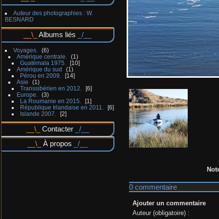
Auteur des photographies : W.
BESNARD
Albums liés
Voyages.
6
Amérique centrale.
1
Guatémala 1975.
10
Amérique du sud
1
Pérou en 2009.
14
Asie
1
Transsibérien en 2012.
6
Europe.
3
La Roumanie en 2015.
1
République Irlandaise en 2011.
6
Islande 2007.
2
Contacter
À propos
Not
0 commentaire
Ajouter un commentaire
Auteur (obligatoire) :