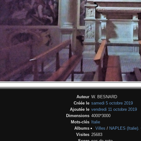
Auteur
W. BESNARD
Créée le
samedi 5 octobre 2019
Ajoutée le
vendredi 11 octobre 2019
Dimensions
4000*3000
Mots-clés
Italie
Albums
Villes
/
NAPLES (Italie).
Visites
25683
Score
pas de note