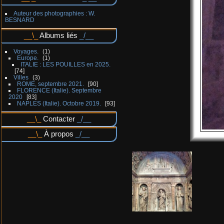
Auteur des photographies : W.
BESNARD
Albums liés
Voyages.
1
Europe.
1
ITALIE : LES POUILLES en 2025.
74
Villes
3
ROME, septembre 2021.
90
FLORENCE (Italie). Septembre
2020
83
NAPLES (Italie). Octobre 2019.
93
Contacter
À propos