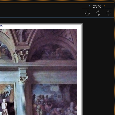
2/340
a.