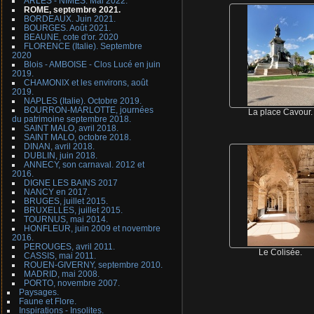
ARLES - NIMES. Mai 2022.
ROME, septembre 2021.
BORDEAUX. Juin 2021.
BOURGES. Août 2021.
BEAUNE, cote d'or. 2020
FLORENCE (Italie). Septembre
2020
Blois - AMBOISE - Clos Lucé en juin
2019.
CHAMONIX et les environs, août
2019.
NAPLES (Italie). Octobre 2019.
BOURRON-MARLOTTE, journées
La place Cavour.
du patrimoine septembre 2018.
SAINT MALO, avril 2018.
SAINT MALO, octobre 2018.
DINAN, avril 2018.
DUBLIN, juin 2018.
ANNECY, son carnaval. 2012 et
2016.
DIGNE LES BAINS 2017
NANCY en 2017.
BRUGES, juillet 2015.
BRUXELLES, juillet 2015.
TOURNUS, mai 2014.
HONFLEUR, juin 2009 et novembre
2016.
PEROUGES, avril 2011.
Le Colisée.
CASSIS, mai 2011.
ROUEN-GIVERNY, septembre 2010.
MADRID, mai 2008.
PORTO, novembre 2007.
Paysages.
Faune et Flore.
Inspirations - Insolites.