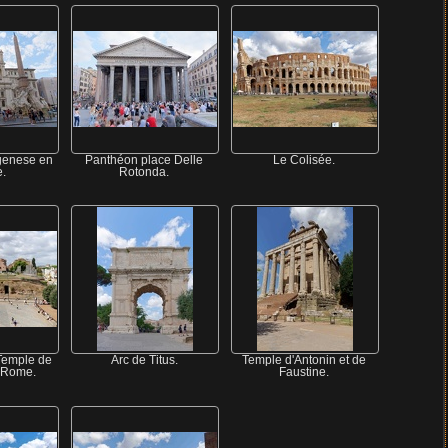
Agenese en
Panthéon place Delle
Le Colisée.
.
Rotonda.
Temple de
Arc de Titus.
Temple d'Antonin et de
 Rome.
Faustine.