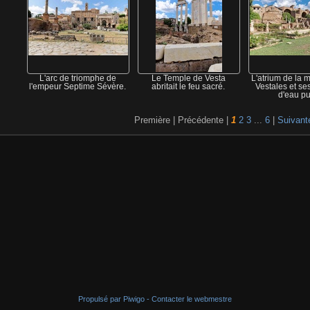
L'arc de triomphe de
Le Temple de Vesta
L'atrium de la 
l'empeur Septime Sévère.
abritait le feu sacré.
Vestales et se
d'eau pu
Première |
Précédente |
1
2
3
...
6
|
Suivant
Propulsé par
Piwigo
-
Contacter le webmestre