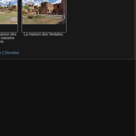
maison des
La maison des Vestales.
s bassins
re.
e
|
Dernière