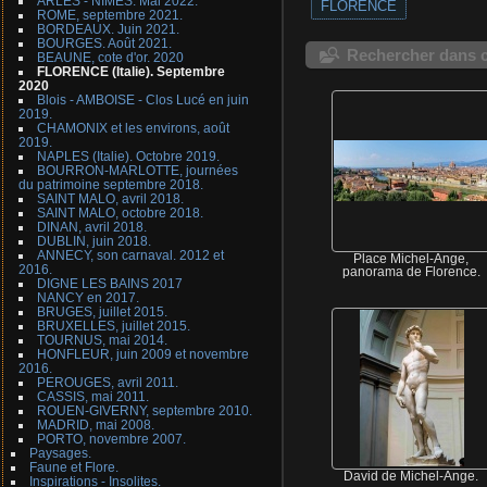
ARLES - NIMES. Mai 2022.
FLORENCE
ROME, septembre 2021.
BORDEAUX. Juin 2021.
BOURGES. Août 2021.
Rechercher dans c
BEAUNE, cote d'or. 2020
FLORENCE (Italie). Septembre
2020
Blois - AMBOISE - Clos Lucé en juin
2019.
CHAMONIX et les environs, août
2019.
NAPLES (Italie). Octobre 2019.
BOURRON-MARLOTTE, journées
du patrimoine septembre 2018.
SAINT MALO, avril 2018.
SAINT MALO, octobre 2018.
DINAN, avril 2018.
DUBLIN, juin 2018.
ANNECY, son carnaval. 2012 et
Place Michel-Ange,
2016.
panorama de Florence.
DIGNE LES BAINS 2017
NANCY en 2017.
BRUGES, juillet 2015.
BRUXELLES, juillet 2015.
TOURNUS, mai 2014.
HONFLEUR, juin 2009 et novembre
2016.
PEROUGES, avril 2011.
CASSIS, mai 2011.
ROUEN-GIVERNY, septembre 2010.
MADRID, mai 2008.
PORTO, novembre 2007.
Paysages.
Faune et Flore.
David de Michel-Ange.
Inspirations - Insolites.